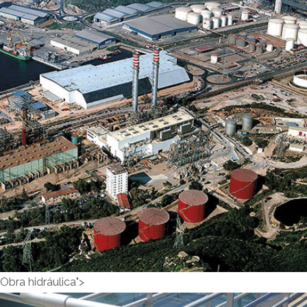
Industria Energética">
Industria
Energética
Obra hidráulica">
INDUSTRIA ENERGÉTICA