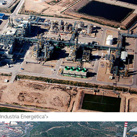
Industria Petroquímica">
Industria
Petroquímica
Industria Energética">
INDUSTRIA PETROQUÍMICA