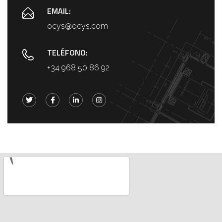
EMAIL:
ocys@ocys.com
TELÉFONO:
+34 968 50 86 92