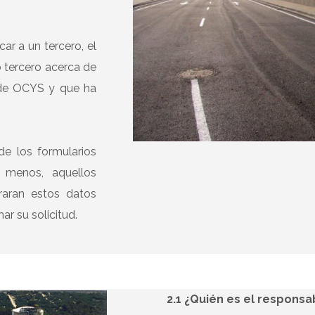
ar a un tercero, el
 tercero acerca de
n de OCYS y que ha
de los formularios
l menos, aquellos
raran estos datos
r su solicitud.
2.1 ¿Quién es el responsa