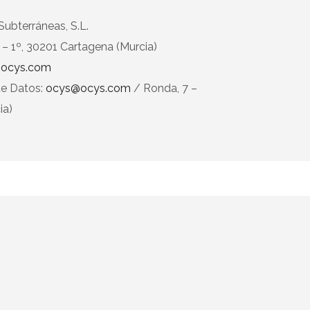
Subterráneas, S.L.
 – 1º, 30201 Cartagena (Murcia)
ocys.com
de Datos:
ocys@ocys.com
/ Ronda, 7 –
ia)