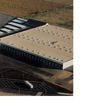
or
alimentario">
Sector
alimentario
TOR AGROALIMENTARIO