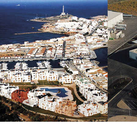
INDUSTRIA ENERGÉTICA
Sect
Agro
Edificación">
Edificación
Agro
EDIFICACIÓN
SEC