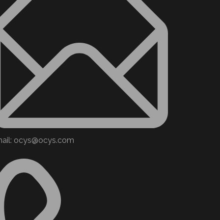
ail: ocys@ocys.com