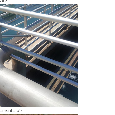
ca">
 hidráulica">
Obra
áulica
limentario">
A HIDRÁULICA