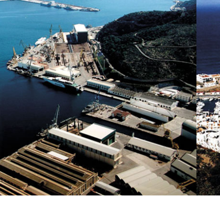
INDUSTRIA PETROQUÍMICA
Sector naval y
marítimo">
Sector naval y
marítimo
SECTOR NAVAL Y MARÍTIMO