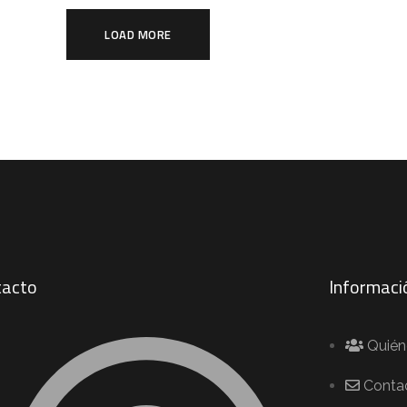
LOAD MORE
tacto
Informaci
Quié
Conta