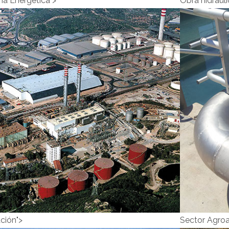
ria Energética">
Obra hidráuli
Industria
Obra
Energética">
Industria
hidr
Energética
ación">
Sector Agroa
OBR