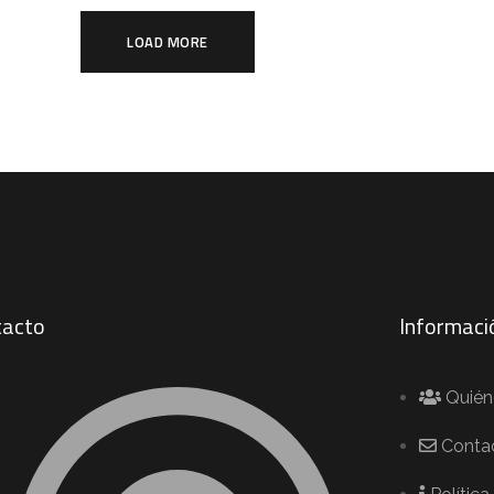
LOAD MORE
tacto
Informaci
Quié
Conta