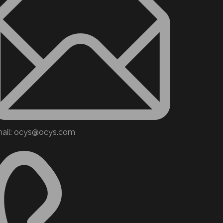
ail: ocys@ocys.com