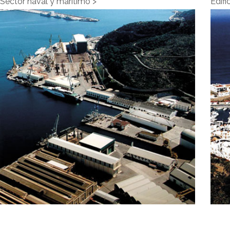
Sector naval y marítimo">
Edifi