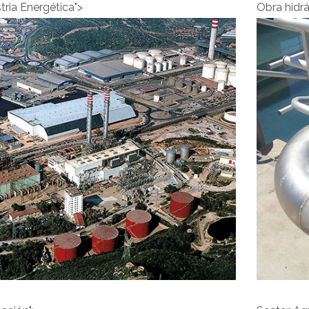
tria Energética">
Obra hidrá