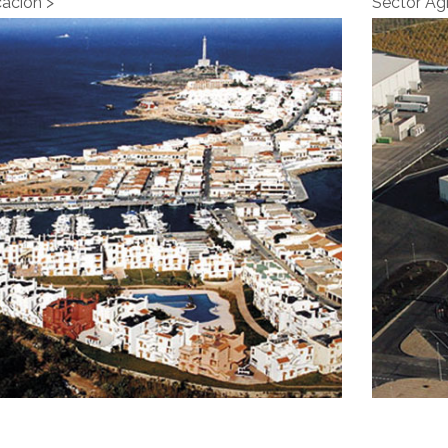
cación">
Sector Ag