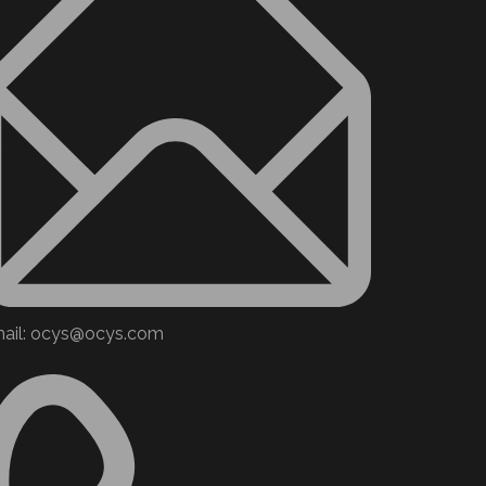
ail: ocys@ocys.com