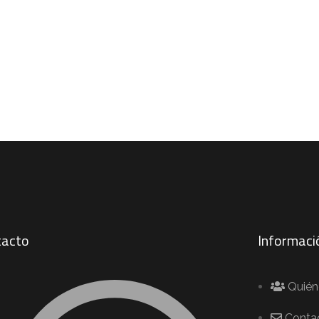
tacto
Informaci
Quié
Conta