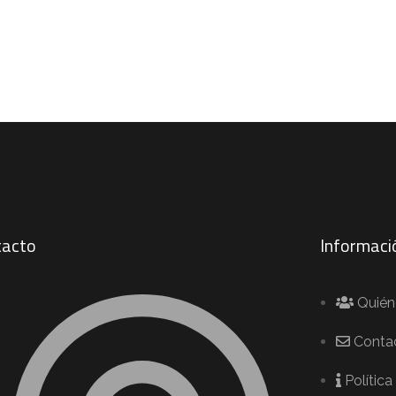
tacto
Informaci
Quié
Conta
Política