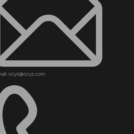
ail: ocys@ocys.com